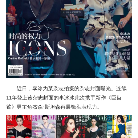
近日，李冰为某杂志拍摄的杂志封面曝光。连续
11年登上该杂志封面的李冰冰此次携手新作《巨齿
鲨》男主角杰森·斯坦森再展镜头表现力。