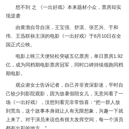
想不到 之 《一出好戏》本来题材小众，票房却实
现逆袭
由黄渤自导自演，王宝强、舒淇、张艺兴、于和
伟、王迅联袂主演的电影《一出好戏》于8月10日在全
国正式公映。
电影上映三天便轻松突破五亿票房，单日票房1.92
亿，成为同档期电影票房冠军，同时口碑持续领跑同档
期电影。
观众谢女士告诉记者，自己并非资深影迷，平时自
己较少到影院观影，因为放暑假陪女儿，无意间看了一
场《一出好戏》，没想到看完非常惊喜：“把一群人放
到荒岛，这个故事本身就让人有无限想象，兴趣一下就
上来了。对于演员来说也有很大发挥空间，每一个演员
都有出彩的地方。”