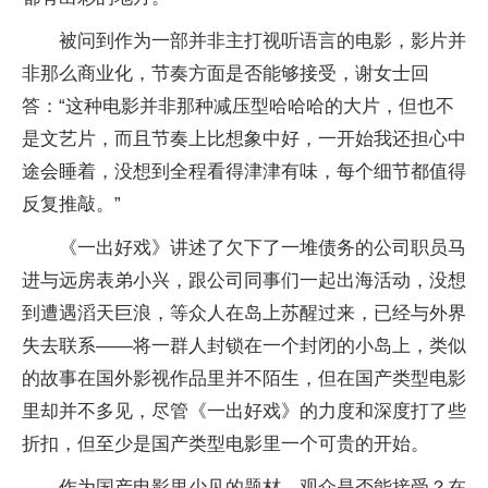
被问到作为一部并非主打视听语言的电影，影片并
非那么商业化，节奏方面是否能够接受，谢女士回
答：“这种电影并非那种减压型哈哈哈的大片，但也不
是文艺片，而且节奏上比想象中好，一开始我还担心中
途会睡着，没想到全程看得津津有味，每个细节都值得
反复推敲。”
《一出好戏》讲述了欠下了一堆债务的公司职员马
进与远房表弟小兴，跟公司同事们一起出海活动，没想
到遭遇滔天巨浪，等众人在岛上苏醒过来，已经与外界
失去联系——将一群人封锁在一个封闭的小岛上，类似
的故事在国外影视作品里并不陌生，但在国产类型电影
里却并不多见，尽管《一出好戏》的力度和深度打了些
折扣，但至少是国产类型电影里一个可贵的开始。
作为国产电影里少见的题材，观众是否能接受？在