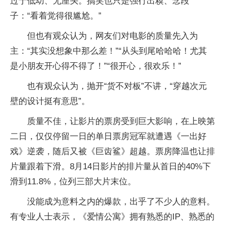
过于低幼、无厘头。搞笑也只是强行出糗、念段
子：“看着觉得很尴尬。”
但也有观众认为，网友们对电影的质量先入为
主：“其实没想象中那么差！”“从头到尾哈哈哈！尤其
是小朋友开心得不得了！”“很开心，很欢乐！”
也有观众认为，抛开“货不对板”不讲，“穿越次元
壁的设计挺有意思”。
质量不佳，让影片的票房受到巨大影响，在上映第
二日，仅仅停留一日的单日票房冠军就遭遇《一出好
戏》逆袭，随后又被《巨齿鲨》超越。票房降温也让排
片量跟着下滑。8月14日影片的排片量从首日的40%下
滑到11.8%，位列三部大片末位。
没能成为意料之内的爆款，出乎了不少人的意料。
有专业人士表示，《爱情公寓》拥有熟悉的IP、熟悉的