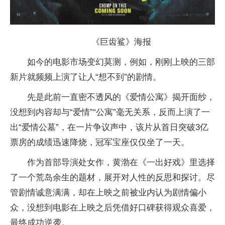
《巨齿鲨》海报
如今的电影市场变幻莫测，例如，刚刚上映的三部
新片就频频上演了让人“想不到”的剧情。
先是此前一直密不透风的《爱情公寓》揭开面纱，
没想到内容却与“爱情”“公寓”毫无关系，反而上演了一
出“爱情公墓”，在一片争议声中，该片从首日突破3亿
票房的成绩迅速降烧，冠军宝座仅仅坐了一天。
作为首部导演处女作，黄渤在《一出好戏》里选择
了一个荒岛余生的题材，展开对人性的反思和探讨。尽
管剧情诚意满满，却在上映之前被业内认为剧情偏小
众，没想到电影在上映之后凭借好口碑获得观众喜爱，
最终成功逆袭。