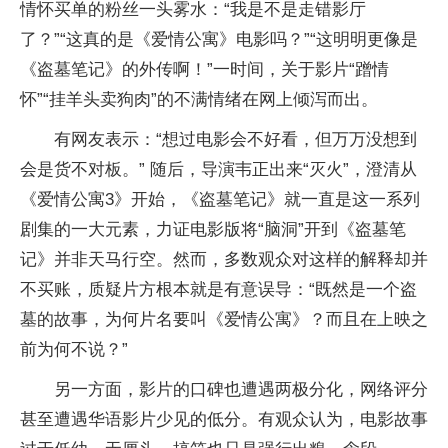
情怀买单的粉丝一头雾水：“我是不是走错影厅
了？”“这真的是《爱情公寓》电影吗？”“这明明更像是
《盗墓笔记》的外传啊！”一时间，关于影片“蹭情
怀”“挂羊头卖狗肉”的不满情绪在网上倾泻而出。
有网友表示：“想过电影会不好看，但万万没想到
会是货不对板。” 随后，导演韦正出来“灭火”，澄清从
《爱情公寓3》开始，《盗墓笔记》就一直是这一系列
剧集的一大元素，力证电影版将“脑洞”开到《盗墓笔
记》并非天马行空。然而，多数观众对这样的解释却并
不买账，质疑片方根本就是有意误导：“既然是一个盗
墓的故事，为何片名要叫《爱情公寓》？而且在上映之
前为何不说？”
另一方面，影片的口碑也遭遇两极分化，网络评分
甚至遭遇华语影片少见的低分。有观众认为，电影故事