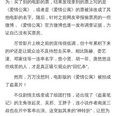
为：买了别的电影的票，结果发现拿到的票上写的是
《爱情公寓》，或者是《爱情公寓》的票被涂改成了其
他电影的名字。随后，针对之前网友举报偷票房的一些
微博，《爱情公寓》官方微博也逐一发布调查证据，力
证自己没有买票房。
尽管影片上映之前的宣传很低调，但十年累积下来
的IP还是让观众迫不及待想去买单。相比陈赫、娄艺
潇、邓家佳等一连串名字，曾小贤、胡一菲、唐悠悠这
些戏里的人，才是真正吸引观众的“回忆杀”。
然而，万万没想到，电影版的《爱情公寓》被拍成
了盗墓片！
不仅剧情主线变成了组团打怪，还出现了《盗墓笔
记》的主角张起灵、吴邪、王胖子，连小说作者南派三
叔也在片中客串出演。这突如其来的“神转折”，让想为