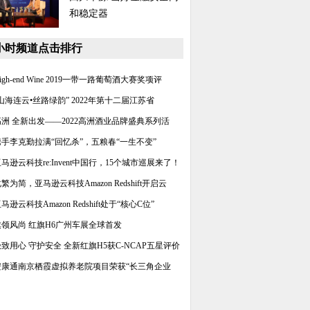
和稳定器
8小时频道点击排行
igh-end Wine 2019一带一路葡萄酒大赛奖项评
山海连云•丝路绿韵” 2022年第十二届江苏省
高洲 全新出发——2022高洲酒业品牌盛典系列活
携手李克勤拉满“回忆杀”，五粮春“一生不变”
马逊云科技re:Invent中国行，15个城市巡展来了！
繁为简，亚马逊云科技Amazon Redshift开启云
马逊云科技Amazon Redshift处于“核心C位”
旗领风尚 红旗H6广州车展全球首发
致用心 守护安全 全新红旗H5获C-NCAP五星评价
安康通南京栖霞虚拟养老院项目荣获“长三角企业