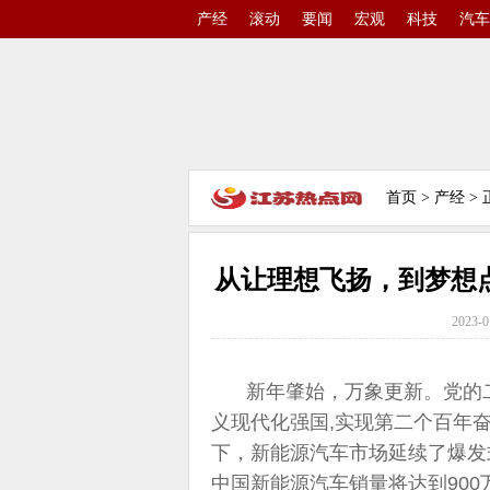
产经
滚动
要闻
宏观
科技
汽车
首页
>
产经
> 
从让理想飞扬，到梦想
2023-0
新年肇始，万象更新。党的
义现代化强国,实现第二个百年
下，新能源汽车市场延续了爆发
中国新能源汽车销量将达到900