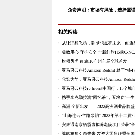
免责声明：市场有风险，选择需
相关阅读
从让理想飞扬，到梦想点亮未来，红旗
极致用心 守护安全 全新红旗H5获C-N
旗领风尚 红旗H6广州车展全球首发
亚马逊云科技Amazon Redshift处于“核
化繁为简，亚马逊云科技Amazon Reds
亚马逊云科技re:Invent中国行，15个
携手李克勤拉满“回忆杀”，五粮春“一
高洲 全新出发——2022高洲酒业品牌
“山海连云•丝路绿韵” 2022年第十
安康通南京栖霞虚拟养老院项目荣获“长
战略布局引领未来 农资大零售联盟全