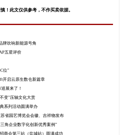
谨慎！此文仅供参考，不作买卖依据。
品牌吹响新能源号角
CAP五星评价
心C位”
hift开启云原生数仓新篇章
城市巡展来了！
生不变”压轴文化大赏
盛典系列活动圆满举办
二届江苏省园艺博览会会徽、吉祥物发布
三角企业数字化创新优秀案例”
国招商会第三站（盐城站）圆满成功