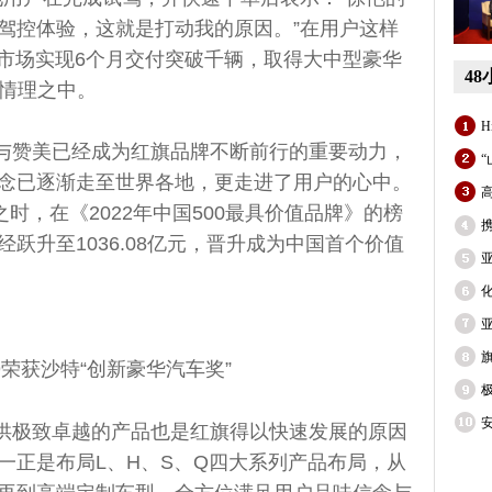
驾控体验，这就是打动我的原因。”在用户这样
威市场实现6个月交付突破千辆，取得大中型豪华
4
在情理之中。
H
与赞美已经成为红旗品牌不断前行的重要动力，
“
念已逐渐走至世界各地，更走进了用户的心中。
之时，在《2022年中国500最具价值品牌》的榜
跃升至1036.08亿元，晋升成为中国首个价值
亚
化
亚
9荣获沙特“创新豪华汽车奖”
极
供极致卓越的产品也是红旗得以快速发展的原因
一正是布局L、H、S、Q四大系列产品布局，从